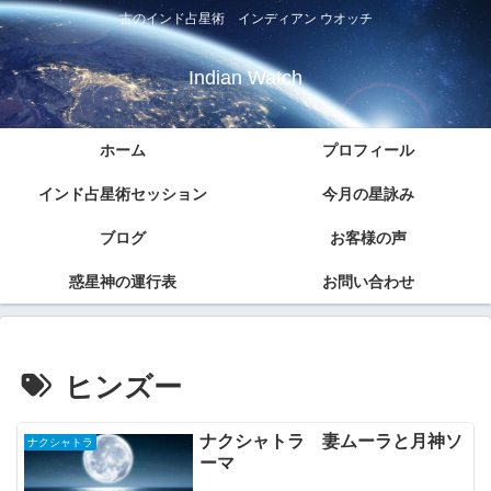
古のインド占星術 インディアン ウオッチ
Indian Watch
ホーム
プロフィール
インド占星術セッション
今月の星詠み
ブログ
お客様の声
惑星神の運行表
お問い合わせ
ヒンズー
ナクシャトラ 妻ムーラと月神ソ
ナクシャトラ
ーマ