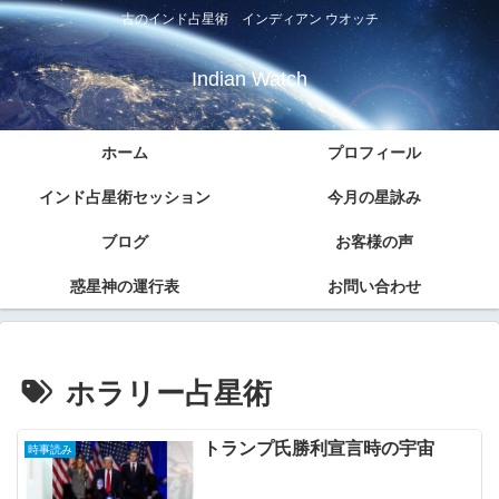
古のインド占星術 インディアン ウオッチ
Indian Watch
ホーム
プロフィール
インド占星術セッション
今月の星詠み
ブログ
お客様の声
惑星神の運行表
お問い合わせ
ホラリー占星術
トランプ氏勝利宣言時の宇宙
時事読み