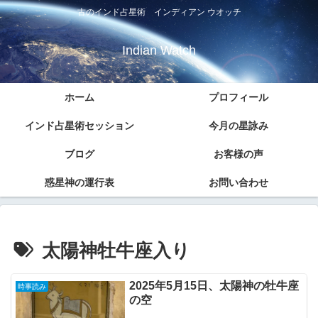
古のインド占星術 インディアン ウオッチ
Indian Watch
ホーム
プロフィール
インド占星術セッション
今月の星詠み
ブログ
お客様の声
惑星神の運行表
お問い合わせ
太陽神牡牛座入り
2025年5月15日、太陽神の牡牛座
時事読み
の空