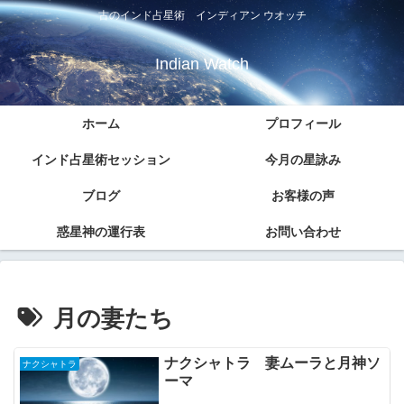
古のインド占星術 インディアン ウオッチ
Indian Watch
ホーム
プロフィール
インド占星術セッション
今月の星詠み
ブログ
お客様の声
惑星神の運行表
お問い合わせ
月の妻たち
ナクシャトラ 妻ムーラと月神ソ
ナクシャトラ
ーマ