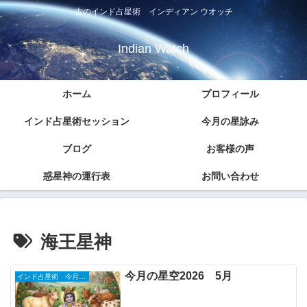
古のインド占星術 インディアン ウオッチ
Indian Watch
ホーム
プロフィール
インド占星術セッション
今月の星詠み
ブログ
お客様の声
惑星神の運行表
お問い合わせ
海王星神
今月の星空2026 5月
インド占星術 今月の星詠み