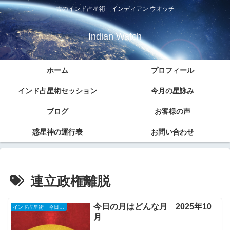
古のインド占星術 インディアン ウオッチ
Indian Watch
ホーム
プロフィール
インド占星術セッション
今月の星詠み
ブログ
お客様の声
惑星神の運行表
お問い合わせ
連立政権離脱
今日の月はどんな月 2025年10
インド占星術 今日のナクシャトラ
月