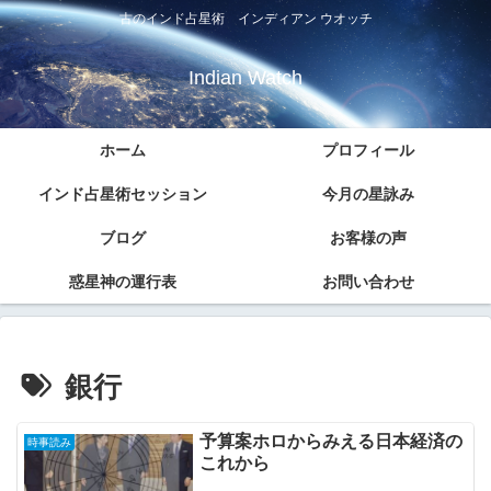
古のインド占星術 インディアン ウオッチ
Indian Watch
ホーム
プロフィール
インド占星術セッション
今月の星詠み
ブログ
お客様の声
惑星神の運行表
お問い合わせ
銀行
予算案ホロからみえる日本経済の
時事読み
これから