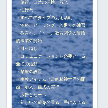
・旅行、自然の探検、観光
・性行為
・すべてのタイプの芸術活動
・治療、ヒーリング、若返りの練習
・教育ベンチャー、教育関係の冒険
的事業の開始
・引っ越し
・コミュニケーションを必要とする
全ての活動
・祭壇の設置
・宗教アイテムと霊的精神世界の開
始、加入、儀式の実行
・広告とセール
・新しい名前を名乗る、手に入れる