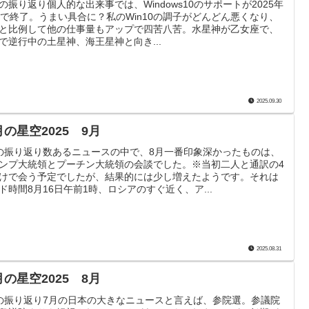
の振り返り個人的な出来事では、Windows10のサポートが2025年
月で終了。うまい具合に？私のWin10の調子がどんどん悪くなり、
と比例して他の仕事量もアップで四苦八苦。水星神が乙女座で、
で逆行中の土星神、海王星神と向き...
2025.09.30
の星空2025 9月
の振り返り数あるニュースの中で、8月一番印象深かったものは、
ンプ大統領とプーチン大統領の会談でした。※当初二人と通訳の4
けで会う予定でしたが、結果的には少し増えたようです。それは
ド時間8月16日午前1時、ロシアのすぐ近く、ア...
2025.08.31
の星空2025 8月
の振り返り7月の日本の大きなニュースと言えば、参院選。参議院