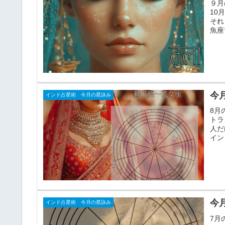
９月
10
それ
魚座
今月
インド占星術 今月の星詠み
8月
トラ
人だ
イン
今月
インド占星術 今月の星詠み
7月