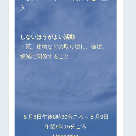
入
しないほうがよい活動
・死、建物などの取り壊し、破壊、
絶滅に関係すること
８月8日午後8時30分ごろ～８月9日
午後6時15分ごろ