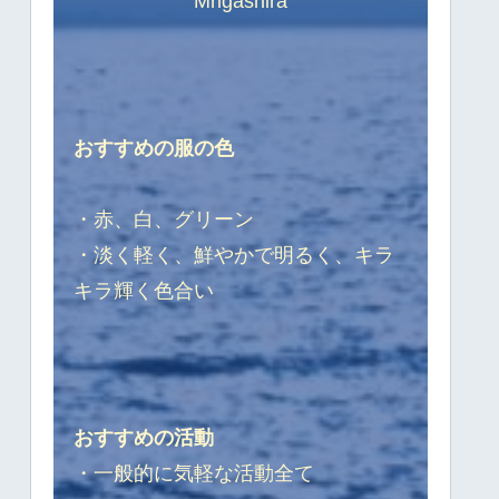
Mrigashira
おすすめの服の色
・赤、白、グリーン
・淡く軽く、鮮やかで明るく、キラ
キラ輝く色合い
おすすめの活動
・一般的に気軽な活動全て