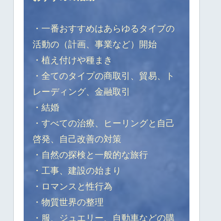
・一番おすすめはあらゆるタイプの
活動の（計画、事業など）開始
・植え付けや種まき
・全てのタイプの商取引、貿易、ト
レーディング、金融取引
・結婚
・すべての治療、ヒーリングと自己
啓発、自己改善の対策
・自然の探検と一般的な旅行
・工事、建設の始まり
・ロマンスと性行為
・物質世界の整理
・服、ジュエリー、自動車などの購