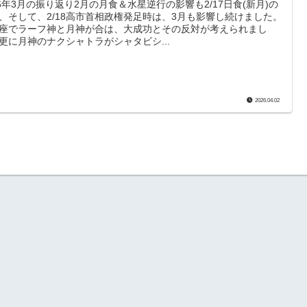
26年3月の振り返り2月の月食＆水星逆行の影響も2/17日食(新月)の
、そして、2/18高市首相政権発足時は、3月も影響し続けました。
座でラーフ神と月神が合は、大成功とその反対が考えられまし
更に月神のナクシャトラがシャタビシ...
2026.04.02