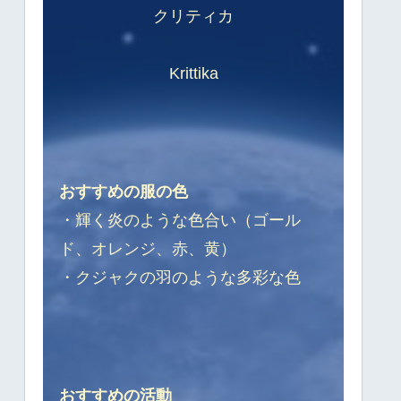
クリティカ
Krittika
おすすめの服の色
・輝く炎のような色合い（ゴール
ド、オレンジ、赤、黄）
・クジャクの羽のような多彩な色
おすすめの活動