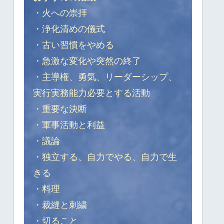
・火への崇拝
・浄化清めの儀式
・古い習慣をやめる
・急激な変化や突然の終了
・主導権、勇気、リーダーシップ、
実行実務能力必要とする活動
・重要な決断
・軍事活動と利益
・議論
・独立する、自力でやる、自力で生
きる
・料理
・裁縫と刺繍
・切ること