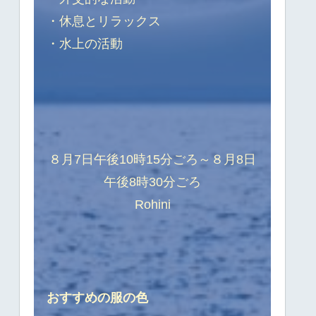
・休息とリラックス
・水上の活動
８月7日午後10時15分ごろ～８月8日
午後8時30分ごろ
Rohini
おすすめの服の色