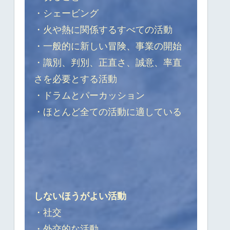
・シェービング
・火や熱に関係するすべての活動
・一般的に新しい冒険、事業の開始
・識別、判別、正直さ、誠意、率直
さを必要とする活動
・ドラムとパーカッション
・ほとんど全ての活動に適している
しないほうがよい活動
・社交
・外交的な活動