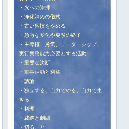
・火への崇拝
・浄化清めの儀式
・古い習慣をやめる
・急激な変化や突然の終了
・主導権、勇気、リーダーシップ、
実行実務能力必要とする活動
・重要な決断
・軍事活動と利益
・議論
・独立する、自力でやる、自力で生
きる
・料理
・裁縫と刺繍
・切ること