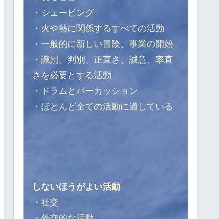
・シェービング
・火や熱に関係するすべての活動
・一般的に新しい冒険、事業の開始
・識別、判別、正直さ、誠意、率直
さを必要とする活動
・ドラムとパーカッション
・ほとんど全ての活動に適している
しないほうがよい活動
・社交
・外交的な活動