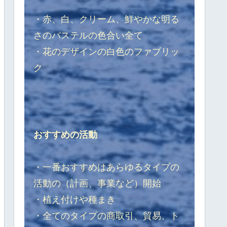
・赤、白、クリーム、鮮やかな明る
さのパステルの色合い全て
・花のデザインの白色のファブリッ
ク
おすすめの活動
・一番おすすめはあらゆるタイプの
活動の（計画、事業など）開始
・植え付けや種まき
・全てのタイプの商取引、貿易、ト