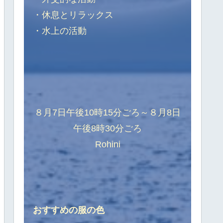
・休息とリラックス
・水上の活動
８月7日午後10時15分ごろ～８月8日
午後8時30分ごろ
Rohini
おすすめの服の色