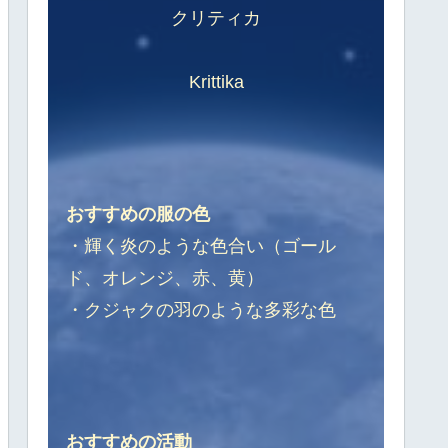
クリティカ
Krittika
おすすめの服の色
・輝く炎のような色合い（ゴール
ド、オレンジ、赤、黄）
・クジャクの羽のような多彩な色
おすすめの活動