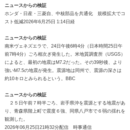
ニュースからの検証
ホンダ・日産・三菱自、中核部品を共通化 規模拡大でコ
スト低減2026年6月25日 1:14日経
ニュースからの検証
南米ヴェネズエラで、24日午後6時4分（日本時間25日午
前7時4分）ごろ相次ぎ発生した。米地質調査所（USGS）
によると、最初の地震はM7.2だった。その39秒後、より
強いM7.5の地震が発生。震源地は同州で、震源の深さは
約10キロとみられるという。BBC
ニュースからの検証
２５日午前７時半ごろ、岩手県沖を震源とする地震があ
り、青森県階上町で震度６強、同県八戸市で６弱の揺れを
観測した。
2026年06月25日21時32分配信 時事通信