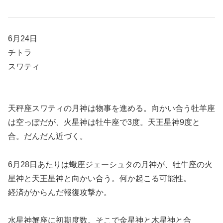
6月24日
チトラ
スワティ
天秤座スワティの月神は物事を進める。向かい合う牡羊座
は空っぽだが、火星神は牡牛座で3度。天王星神9度と
合。だんだん近づく。
6月28日あたりは蠍座ジェーシュタの月神が、牡牛座の火
星神と天王星神と向かい合う。何か起こる可能性。
経済がからんだ報復攻撃か。
水星神蟹座に初期度数。そこで金星神と木星神と合