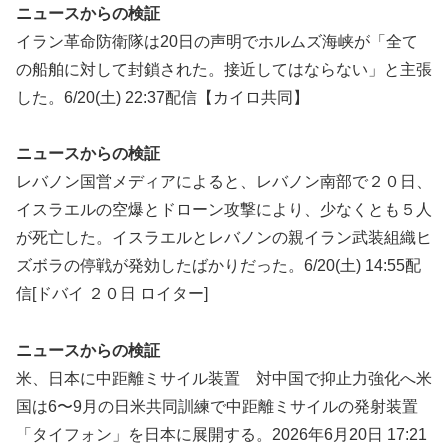
ニュースからの検証
イラン革命防衛隊は20日の声明でホルムズ海峡が「全て
の船舶に対して封鎖された。接近してはならない」と主張
した。6/20(土) 22:37配信【カイロ共同】
ニュースからの検証
レバノン国営メディア‌によると、レバノ⁠ン南部で２０日、
イスラエルの空爆とドロー​ン攻撃により、少な‌くとも５人
が死亡した。イスラエルとレ‌バノンの‌親イラン武装​組織ヒ
ズボラの停戦が‌発効したばかりだった。6/20(土) 14:55配
信[ドバイ ２０日 ロイター]
ニュースからの検証
米、日本に中距離ミサイル装置 対中国で抑止力強化へ米
国は6〜9月の日米共同訓練で中距離ミサイルの発射装置
「タイフォン」を日本に展開する。2026年6月20日 17:21