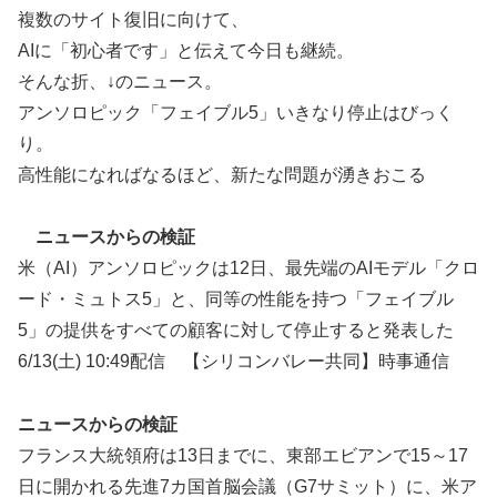
複数のサイト復旧に向けて、
AIに「初心者です」と伝えて今日も継続。
そんな折、↓のニュース。
アンソロピック「フェイブル5」いきなり停止はびっく
り。
高性能になればなるほど、新たな問題が湧きおこる
ニュースからの検証
米（AI）アンソロピックは12日、最先端のAIモデル「クロ
ード・ミュトス5」と、同等の性能を持つ「フェイブル
5」の提供をすべての顧客に対して停止すると発表した
6/13(土) 10:49配信 【シリコンバレー共同】時事通信
ニュースからの検証
フランス大統領府は13日までに、東部エビアンで15～17
日に開かれる先進7カ国首脳会議（G7サミット）に、米ア