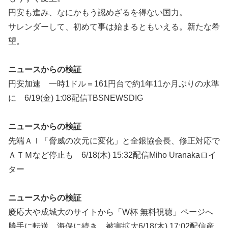
円安も進み、なにかもう認めざるを得ない国力。
サレンダーして、初めて事は始まるともいえる。新たな希
望。
ニュースからの検証
円安加速 一時1ドル＝161円台で約1年11か月ぶりの水準
に 6/19(金) 1:08配信TBSNEWSDIG
ニュースからの検証
先端ＡＩ「脅威の次元に変化」と全銀協会長、修正対応で
ＡＴＭなど停止も 6/18(木) 15:32配信Miho Uranakaロイ
ター
ニュースからの検証
慶応大や成城大のサイトから「W杯 無料視聴」ページへ
勝手に転送 海保に続き…被害拡大6/18(木) 17:02配信産