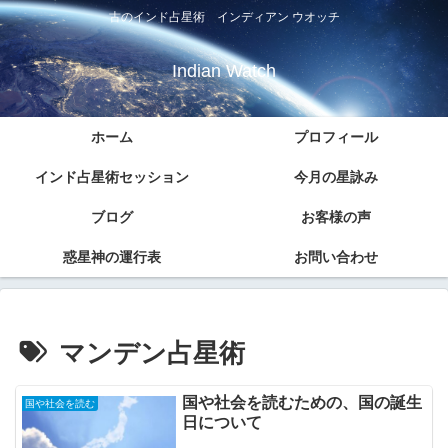
古のインド占星術 インディアン ウオッチ
Indian Watch
ホーム
プロフィール
インド占星術セッション
今月の星詠み
ブログ
お客様の声
惑星神の運行表
お問い合わせ
マンデン占星術
国や社会を読むための、国の誕生
国や社会を読む
日について